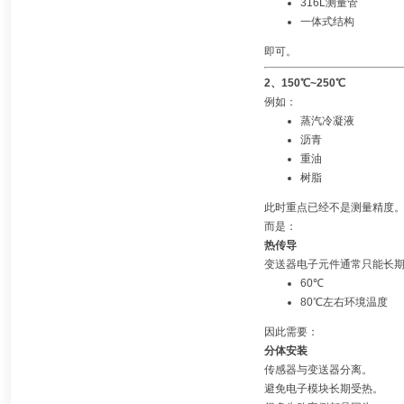
316L测量管
一体式结构
即可。
2、150℃~250℃
例如：
蒸汽冷凝液
沥青
重油
树脂
此时重点已经不是测量精度
而是：
热传导
变送器电子元件通常只能长
60℃
80℃左右环境温度
因此需要：
分体安装
传感器与变送器分离。
避免电子模块长期受热。