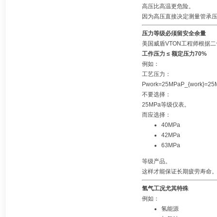
高压比高温更危险。
因为高压直接决定测量管承
压力等级必须留安全余量
美国威盾VTON工程师根据
工作压力 ≤ 额定压力70%
例如：
工艺压力：
Pwork=25MPaP_{work}=25
不要选择：
25MPa等级仪表。
而应选择：
40MPa
42MPa
63MPa
等级产品。
这样才能保证长期疲劳寿命
氢气工况尤其特殊
例如：
氢能源