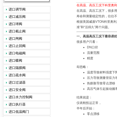
在高温、高压工况下科里奥
进口调节阀
在高温、高压工况下，很多
寿命和测量稳定性的，往往
进口减压阀
根据
美国威盾VTON科里奥
进口球阀
准”和“活得久”两个问题。
进口截止阀
一、高温高压工况下最容易
进口闸阀
很多用户只看：
进口止回阀
DN口径
流量范围
进口电磁阀
精度
进口蝶阀
却忽略：
进口隔膜阀
温度导致材料强度下
进口疏水阀
压力导致测量管应力
进口过滤器
热膨胀导致零点漂移
高压气体引起振动频
进口安全阀
进口水力控制阀
结果就是：
仪表刚投运正常，
进口执行器
半年后开始：
进口低温阀门
零点漂移