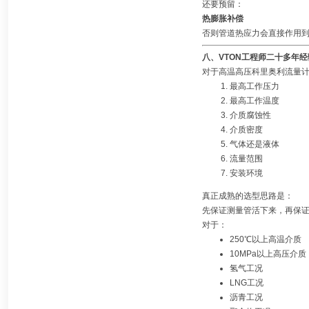
还要预留：
热膨胀补偿
否则管道热应力会直接作用
八、VTON工程师二十多年
对于高温高压科里奥利流量
最高工作压力
最高工作温度
介质腐蚀性
介质密度
气体还是液体
流量范围
安装环境
真正成熟的选型思路是：
先保证测量管活下来，再保
对于：
250℃以上高温介质
10MPa以上高压介质
氢气工况
LNG工况
沥青工况