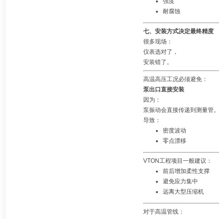
强度
耐腐蚀
七、安装方式决定最终精度
很多现场：
仪表选对了，
安装错了。
高温高压工况必须避免：
泵出口直接安装
因为：
泵振动会直接传递到测量管
导致：
密度波动
零点漂移
VTON工程项目一般建议：
前后增加柔性支撑
避免应力集中
远离大型压缩机
对于高温管线：