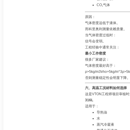
CO
₂
气体
原因：
气体密度远低于液体。
而科里奥利测量依赖质量。
当气体密度过低时：
信号会变弱。
工程经验中通常关注：
最小工作密度
很多厂家建议：
气体密度最好高于：
ρ>5kg/m3\rho>5kg/m^3ρ>5
否则测量稳定性会明显下降
六、高温工况材料如何选择
这是VTON工程师项目审核
316L
适用于：
导热油
水
蒸汽冷凝液