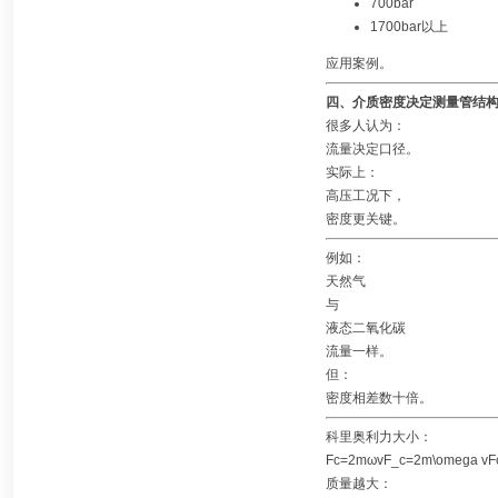
700bar
1700bar以上
应用案例。
四、介质密度决定测量管结
很多人认为：
流量决定口径。
实际上：
高压工况下，
密度更关键。
例如：
天然气
与
液态二氧化碳
流量一样。
但：
密度相差数十倍。
科里奥利力大小：
Fc=2mωvF_c=2m\omega vF
质量越大：