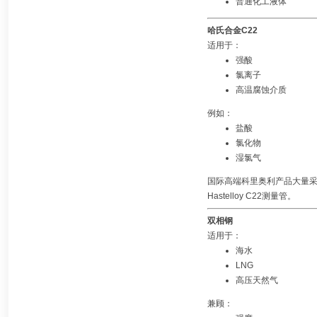
普通化工液体
哈氏合金C22
适用于：
强酸
氯离子
高温腐蚀介质
例如：
盐酸
氯化物
湿氯气
国际高端科里奥利产品大量
Hastelloy C22测量管。
双相钢
适用于：
海水
LNG
高压天然气
兼顾：