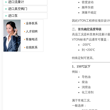
进口流量计
密度波动
频率失锁
进口真空阀门
测量不稳定
进口泵
因此VTON工程师在项目设
业务联系
二、首先确定温度等级
人才招聘
高温工况是科里奥利流量计
客服电话
VTON标准产品通常可覆盖：
-200℃
在线联系
到 +200℃
特殊定制可更高。
1、150℃以下
例如：
导热油
柴油
润滑油
化工溶剂
属于常规工况。
一般选择：