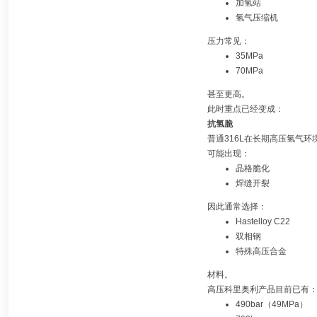
加氢站
氢气压缩机
压力常见：
35MPa
70MPa
甚至更高。
此时重点已经变成：
抗氢脆
普通316L在长期高压氢气环
可能出现：
晶格脆化
焊缝开裂
因此通常选择：
Hastelloy C22
双相钢
特殊高压合金
材料。
高压科里奥利产品目前已有
490bar（49MPa）