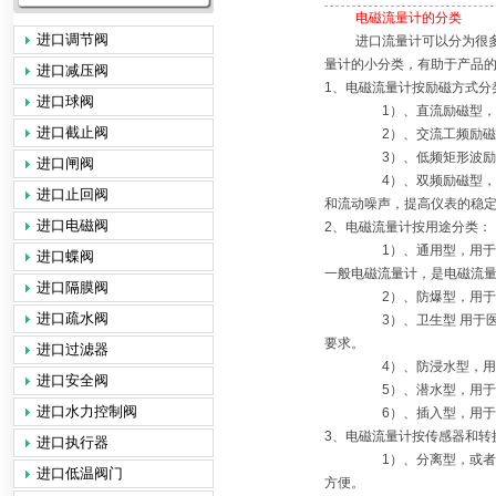
电磁流量计的分类
进口调节阀
进口流量计可以分为很
量计
的小分类，有助于产品
进口减压阀
1
、电磁流量计按励磁方式分
进口球阀
1
）、直流励磁型，
进口截止阀
2
）、交流工频励磁
3
）、低频矩形波励
进口闸阀
4
）、双频励磁型，
进口止回阀
和流动噪声，提高仪表的稳
进口电磁阀
2
、电磁流量计按用途分类：
1
）、通用型，用于
进口蝶阀
一般电磁流量计，是电磁流
进口隔膜阀
2
）、防爆型，用于
进口疏水阀
3
）、卫生型
用于
要求。
进口过滤器
4
）、防浸水型，用
进口安全阀
5
）、潜水型，用于
进口水力控制阀
6
）、插入型，用于
3
、电磁流量计按传感器和转
进口执行器
1
）、分离型，或者
进口低温阀门
方便。