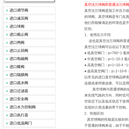
真空法兰球阀和普通法兰球
进口调节阀
真空法兰球阀是指工作压力
的球阀。真空球阀是专门在
进口减压阀
他们所能够满足的环境也是
进口球阀
区别。
进口截止阀
1
、使用压力不同
这也是真空法兰球阀和普
进口闸阀
真空法兰球阀可以在以下真
进口止回阀
●
低真空阀门：
p=760~1
毫
进口电磁阀
●
中真空阀门：
p=1
×
10-3
毫
●
高真空阀门：
p=1
×
10-4 ~1
进口蝶阀
●
超高真空阀门：
p
≤
1
×
10-8
进口隔膜阀
以常见的
进口真空球阀
品牌
进口疏水阀
连接或者焊接连接。可以适
真空球阀与普通球阀的
进口过滤器
来实现气路的方向，同时也
进口安全阀
空状态下以及低压状态下使
进口水力控制阀
实现对介质流量的带下控制
2
、性能区别
进口执行器
真空球阀的性能是比较好的
进口低温阀门
于普通的球阀来说，由于不