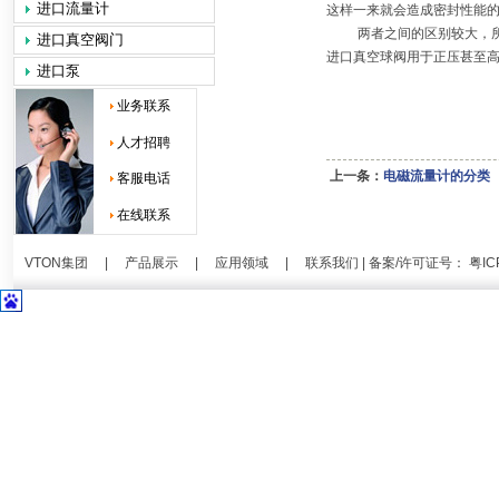
进口流量计
这样一来就会造成密封性能
两者之间的区别较大，
进口真空阀门
进口真空球阀
用于正压甚至
进口泵
业务联系
人才招聘
上一条：
电磁流量计的分类
客服电话
在线联系
VTON集团
|
产品展示
|
应用领域
|
联系我们
| 备案/许可证号：
粤IC